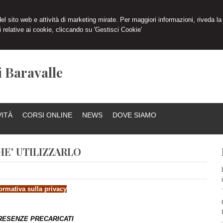
 del sito web e attività di marketing mirate. Per maggiori informazioni, riveda la
 relative ai cookie, cliccando su 'Gestisci Cookie'
i Baravalle
VITÀ
CORSI ONLINE
NEWS
DOVE SIAMO
HE' UTILIZZARLO
ormativa sulla privacy
PRESENZE PRECARICATI