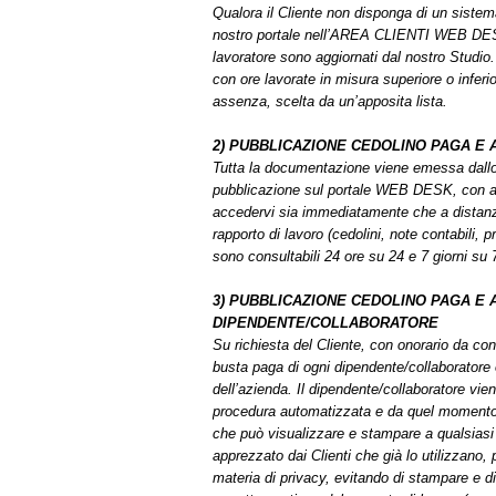
Qualora il Cliente non disponga di un siste
nostro portale nell’AREA CLIENTI WEB DESK , u
lavoratore sono aggiornati dal nostro Studio.
con ore lavorate in misura superiore o inferi
assenza, scelta da un’apposita lista.
2) PUBBLICAZIONE CEDOLINO PAGA E 
Tutta la documentazione viene emessa dallo
pubblicazione sul portale WEB DESK, con av
accedervi sia immediatamente che a distanza 
rapporto di lavoro (cedolini, note contabili, p
sono consultabili 24 ore su 24 e 7 giorni su 
3) PUBBLICAZIONE CEDOLINO PAGA E
DIPENDENTE/COLLABORATORE
Su richiesta del Cliente, con onorario da c
busta paga di ogni dipendente/collaboratore 
dell’azienda. Il dipendente/collaboratore vi
procedura automatizzata e da quel momento
che può visualizzare e stampare a qualsiasi
apprezzato dai Clienti che già lo utilizzano,
materia di privacy, evitando di stampare e di