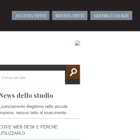
ACCETTA TUTTI
RIFIUTA TUTTI
GESTISCI COOKIE
News dello studio
Licenziamento illegittimo nelle piccole
imprese: nessun tetto al risarcimento
COS'E' WEB DESK E PERCHE'
UTILIZZARLO