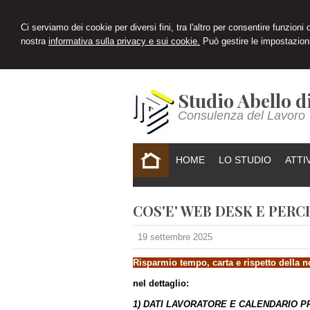
Ci serviamo dei cookie per diversi fini, tra l'altro per consentire funzioni
nostra
informativa sulla privacy e sui cookie.
Può gestire le impostazioni
Studio Abello d
Consulenza del Lavoro
HOME
LO STUDIO
ATTI
COS'E' WEB DESK E PERC
19 settembre 2025
Risparmio tempo, carta e rispetto della n
nel dettaglio:
1) DATI LAVORATORE E CALENDARIO 