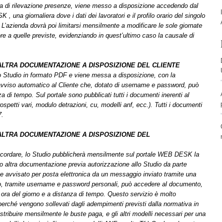
ma di rilevazione presenze, viene messo a disposizione accedendo dal
na giornaliera dove i dati dei lavoratori e il profilo orario del singolo
 L’azienda dovrà poi limitarsi mensilmente a modificare le sole giornate
ore a quelle previste, evidenziando in quest’ultimo caso la causale di
ALTRA DOCUMENTAZIONE A DISPOSIZIONE DEL CLIENTE
 Studio in formato PDF e viene messa a disposizione, con la
viso automatico al Cliente che, dotato di username e password, può
di tempo. Sul portale sono pubblicati tutti i documenti inerenti al
rospetti vari, modulo detrazioni, cu, modelli anf, ecc.). Tutti i documenti
7.
 ALTRA DOCUMENTAZIONE A DISPOSIZIONE DEL
oncordare, lo Studio pubblicherà mensilmente sul portale WEB DESK la
o altra documentazione previa autorizzazione allo Studio da parte
ene avvisato per posta elettronica da un messaggio inviato tramite una
, tramite username e password personali, può accedere al documento,
 ora del giorno e a distanza di tempo. Questo servizio è molto
 perché vengono sollevati dagli adempimenti previsti dalla normativa in
stribuire mensilmente le buste paga, e gli altri modelli necessari per una