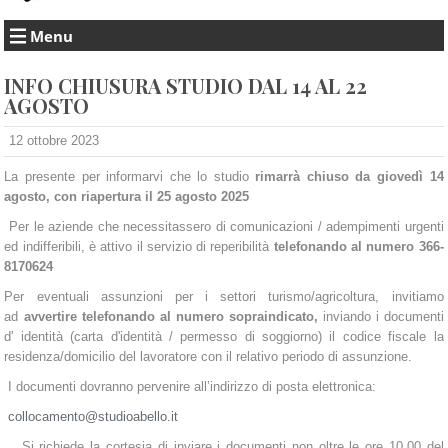
Menu
INFO CHIUSURA STUDIO DAL 14 AL 22
AGOSTO
12 ottobre 2023
La presente per informarvi che lo studio
rimarrà chiuso da giovedì 14
agosto, con riapertura il 25 agosto 2025
Per le aziende che necessitassero di comunicazioni / adempimenti urgenti
ed indifferibili, è attivo il servizio di reperibilità
telefonando al numero 366-
8170624
Per eventuali assunzioni per i settori turismo/agricoltura, invitiamo
ad
avvertire telefonando al numero sopraindicato,
inviando i documenti
d' identità (carta d'identità / permesso di soggiorno) il codice fiscale la
residenza/domicilio del lavoratore con il relativo periodo di assunzione.
I documenti dovranno pervenire all’indirizzo di posta elettronica:
collocamento@studioabello.it
Si richiede la cortesia di inviare i documenti non oltre le ore 10.00 del