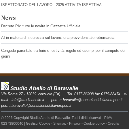
ISPETTORATO DEL LAVORO - 2025 ATTIVITA ISPETTIVA
News
Decreto PA: tutte le novità in Gazzetta Ufficiale
AI in materia di sicurezza sul lavoro: una provvidenziale retromarcia
Congedo parentale tra ferie e festività: regole ed esempi per il computo dei
giorni
Studio Abello di Baravalle
Via Roma 27 - 12039 Verzuolo (Cn) Tel. 0175-86908 fax 0175-88474 e-
mail :
info@studioabello.it
pec:
c.baravalle@consulentidellavoropec.it
pec:
l.baravalle@consulentidellavoropec.it
© 2026 Copyright Studio Abello di Baravalle. Tutti i diritti riservati | P.IVA
02373800040 |
Gestisci Cookie
-
Sitemap
-
Privacy
-
Cookie policy
-
Credits