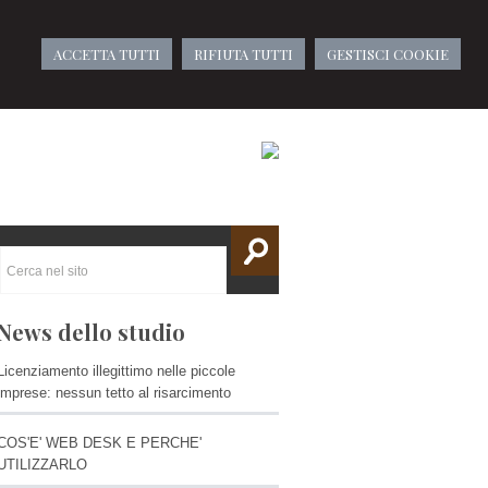
ACCETTA TUTTI
RIFIUTA TUTTI
GESTISCI COOKIE
News dello studio
Licenziamento illegittimo nelle piccole
imprese: nessun tetto al risarcimento
COS'E' WEB DESK E PERCHE'
UTILIZZARLO