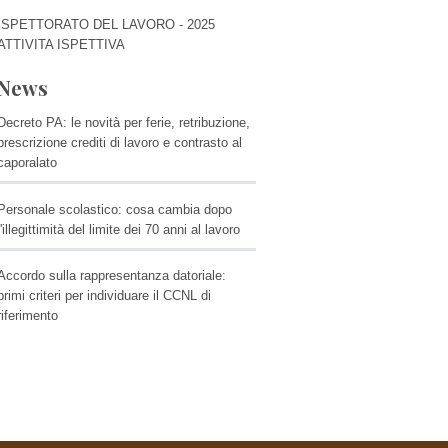
ISPETTORATO DEL LAVORO - 2025
ATTIVITA ISPETTIVA
News
Decreto PA: le novità per ferie, retribuzione,
prescrizione crediti di lavoro e contrasto al
caporalato
Personale scolastico: cosa cambia dopo
l'illegittimità del limite dei 70 anni al lavoro
Accordo sulla rappresentanza datoriale:
primi criteri per individuare il CCNL di
riferimento