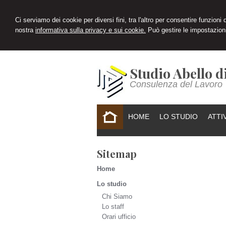
Ci serviamo dei cookie per diversi fini, tra l'altro per consentire funzioni
nostra
informativa sulla privacy e sui cookie.
Può gestire le impostazioni
Studio Abello d
Consulenza del Lavoro
HOME
LO STUDIO
ATTI
Sitemap
Home
Lo studio
Chi Siamo
Lo staff
Orari ufficio