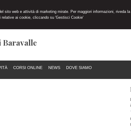
 del sito web e attività di marketing mirate. Per maggiori informazioni, riveda la
 relative ai cookie, cliccando su 'Gestisci Cookie'
i Baravalle
VITÀ
CORSI ONLINE
NEWS
DOVE SIAMO