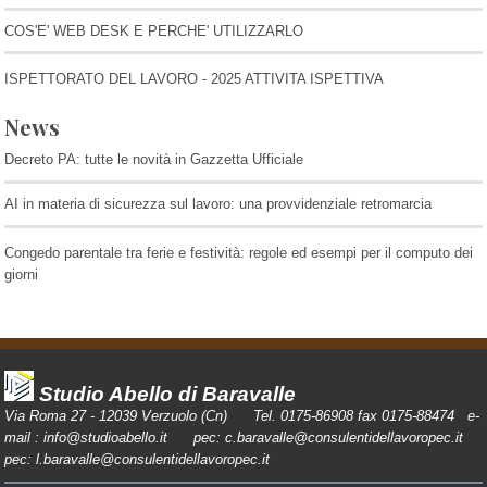
COS'E' WEB DESK E PERCHE' UTILIZZARLO
ISPETTORATO DEL LAVORO - 2025 ATTIVITA ISPETTIVA
News
Decreto PA: tutte le novità in Gazzetta Ufficiale
AI in materia di sicurezza sul lavoro: una provvidenziale retromarcia
Congedo parentale tra ferie e festività: regole ed esempi per il computo dei
giorni
Studio Abello di Baravalle
Via Roma 27 - 12039 Verzuolo (Cn) Tel. 0175-86908 fax 0175-88474 e-
mail :
info@studioabello.it
pec:
c.baravalle@consulentidellavoropec.it
pec:
l.baravalle@consulentidellavoropec.it