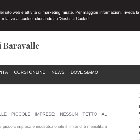
 del sito web e attività di marketing mirate. Per maggiori informazioni, riveda la
 relative ai cookie, cliccando su 'Gestisci Cookie'
i Baravalle
VITÀ
CORSI ONLINE
NEWS
DOVE SIAMO
ELLE PICCOLE IMPRESE: NESSUN TETTO AL
piccola impresa è incostituzionale il limite di 6 mensilità a