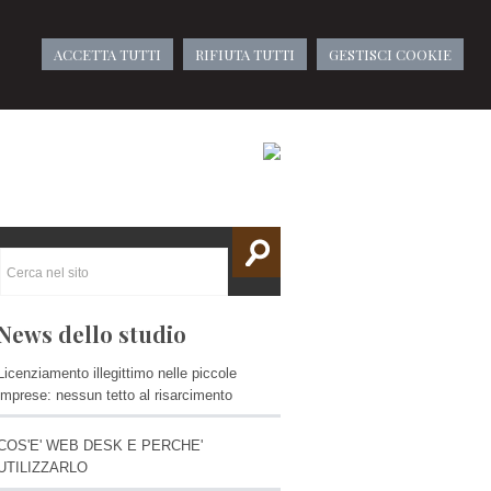
ACCETTA TUTTI
RIFIUTA TUTTI
GESTISCI COOKIE
News dello studio
Licenziamento illegittimo nelle piccole
imprese: nessun tetto al risarcimento
COS'E' WEB DESK E PERCHE'
UTILIZZARLO