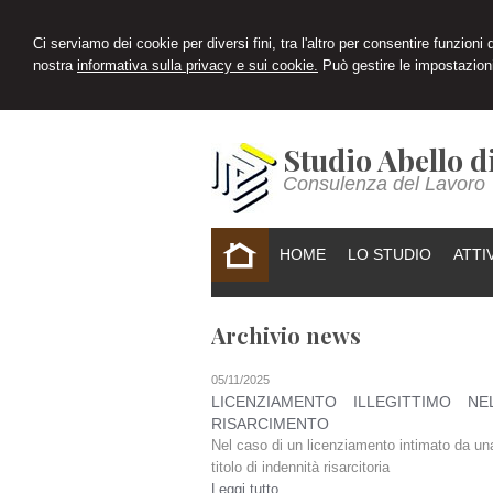
Ci serviamo dei cookie per diversi fini, tra l'altro per consentire funzioni
nostra
informativa sulla privacy e sui cookie.
Può gestire le impostazioni
Studio Abello d
Consulenza del Lavoro
HOME
LO STUDIO
ATTI
Archivio news
05/11/2025
LICENZIAMENTO ILLEGITTIMO N
RISARCIMENTO
Nel caso di un licenziamento intimato da una 
titolo di indennità risarcitoria
Leggi tutto