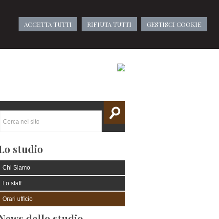
ACCETTA TUTTI
RIFIUTA TUTTI
GESTISCI COOKIE
Lo studio
Chi Siamo
Lo staff
Orari ufficio
News dello studio