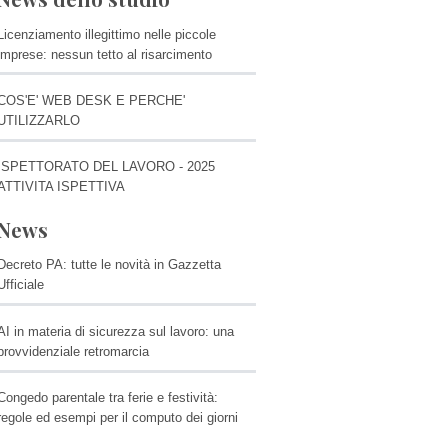
Licenziamento illegittimo nelle piccole
imprese: nessun tetto al risarcimento
COS'E' WEB DESK E PERCHE'
UTILIZZARLO
ISPETTORATO DEL LAVORO - 2025
ATTIVITA ISPETTIVA
News
Decreto PA: tutte le novità in Gazzetta
Ufficiale
AI in materia di sicurezza sul lavoro: una
provvidenziale retromarcia
Congedo parentale tra ferie e festività:
regole ed esempi per il computo dei giorni