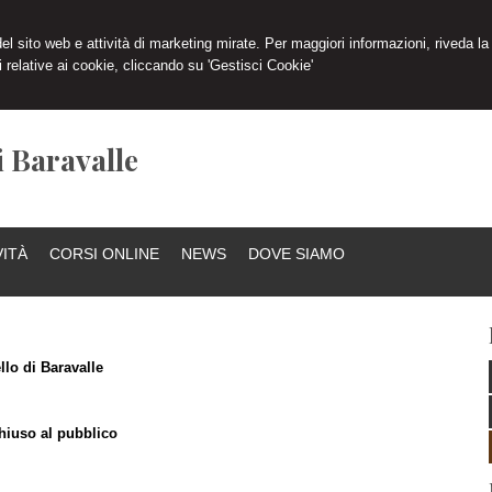
 del sito web e attività di marketing mirate. Per maggiori informazioni, riveda la
 relative ai cookie, cliccando su 'Gestisci Cookie'
i Baravalle
VITÀ
CORSI ONLINE
NEWS
DOVE SIAMO
llo di Baravalle
iuso al pubblico